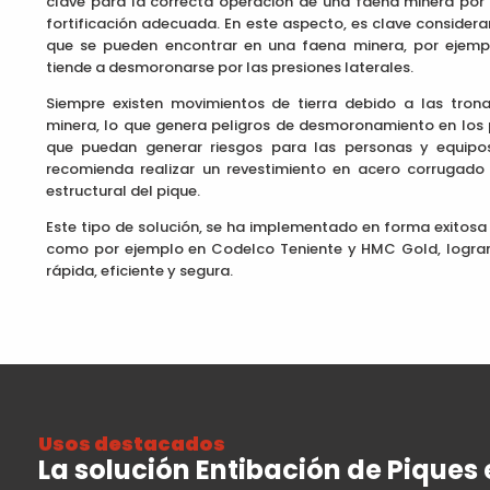
clave para la correcta operación de una faena minera por
fortificación adecuada. En este aspecto, es clave considerar
que se pueden encontrar en una faena minera, por ejempl
tiende a desmoronarse por las presiones laterales.
Siempre existen movimientos de tierra debido a las tron
minera, lo que genera peligros de desmoronamiento en los 
que puedan generar riesgos para las personas y equipo
recomienda realizar un revestimiento en acero corrugado 
estructural del pique.
Este tipo de solución, se ha implementado en forma exitosa 
como por ejemplo en Codelco Teniente y HMC Gold, logran
rápida, eficiente y segura.
Usos destacados
La solución Entibación de Piques 