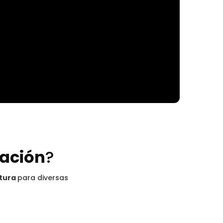
ración
?
ctura
para diversas