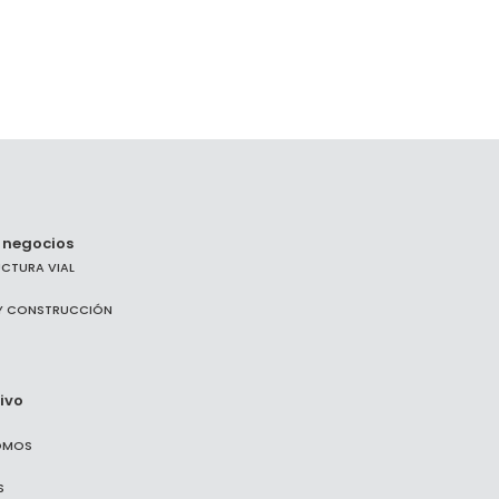
 negocios
UCTURA VIAL
 Y CONSTRUCCIÓN
ivo
OMOS
S