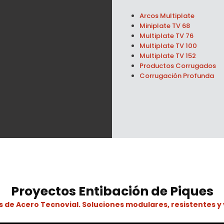
Arcos Multiplate
Miniplate TV 68
Multiplate TV 76
Multiplate TV 100
Multiplate TV 152
Productos Corrugados
Corrugación Profunda
Proyectos
Entibación de Piques
 de Acero Tecnovial. Soluciones modulares, resistentes y 