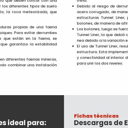
 lo que deben contar con una
mina.
 los diferentes tipos de suelo
Debido al riesgo de derru
o, la roca meteorizada, que
acero corrugado, de manera
estructuras Tunnel Liner
bolones, de manera de afir
aduras propias de una faena
Los bolones, luego se fuero
piques. Para evitar derrumbes
Tunnel Liner, la que debió 
s que están en la faena, se
nea debido a la variación e
que garantiza la estabilidad
El uso de Tunnel Liner, re
estructura. Esta implement
y conectividad al interior
en diferentes faenas mineras,
para unir los dos niveles.
do combinar una instalación
Fichas técnicas
es ideal para:
Descargas de
E