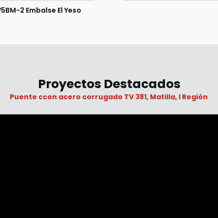
5BM-2 Embalse El Yeso
Proyectos Destacados
Puente ccon acero corrugado TV 381, Matilla, I Región