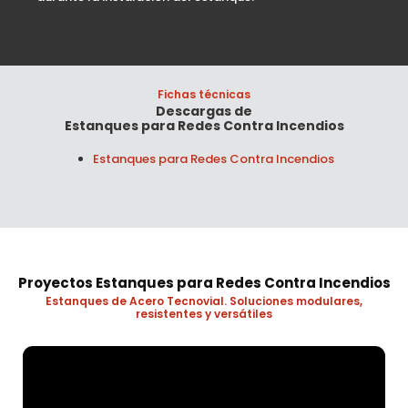
Fichas técnicas
Descargas de
Estanques para Redes Contra Incendios
Estanques para Redes Contra Incendios
Proyectos
Estanques para Redes Contra Incendios
Estanques de Acero Tecnovial. Soluciones modulares,
A
resistentes y versátiles