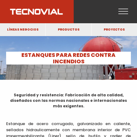
LÍNEAS NEGOCIOS
PRODUCTOS
PROYECTOS
ESTANQUES PARA REDES CONTRA
INCENDIOS
Seguridad y resistencia: Fabricación de alta calidad,
diseñados con las normas nacionales e internacionales
más exigentes.
Estanque de acero corrugado, galvanizado en caliente,
sellados hidraulicamente con membrana interior de PVC
impermeabilizante (Liner), sello de butilo y radier de