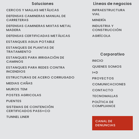
Soluciones
Líneas de negocios
CERCOS Y MALLAS METÁLICAS
INFRAESTRUCTURA
VIAL
DEFENSAS CAMINERAS MANUAL DE
CARRETERAS
MINERÍA
DEFENSAS CAMINERAS MIXTAS METAL
INDUSTRIA Y
MADERA
CONSTRUCCIÓN
DEFENSAS CERTIFICADAS METÁLICAS
AGRÍCOLA
ESTANQUES AGUA POTABLE
ESTANQUES DE PLANTAS DE
TRATAMIENTO
Corporativo
ESTANQUES PARA IRRIGACIÓN DE
INICIO
CAMINOS
QUIENES SOMOS
ESTANQUES PARA REDES CONTRA
INCENDIOS
I+D
ESTRUCTURAS DE ACERO CORRUGADO
PROYECTOS
MEDIAS CAÑAS
COMUNICACIONES
MUROS TEM
CONTACTO
POSTES AGRICOLAS
TECNOMALLAS
PUENTES
POLÍTICA DE
COMPLIANCE
SISTEMAS DE CONTENCIÓN
CERTIFICADOS PASS+CO
TUNNEL LINER
CANAL DE
DENUNCIAS